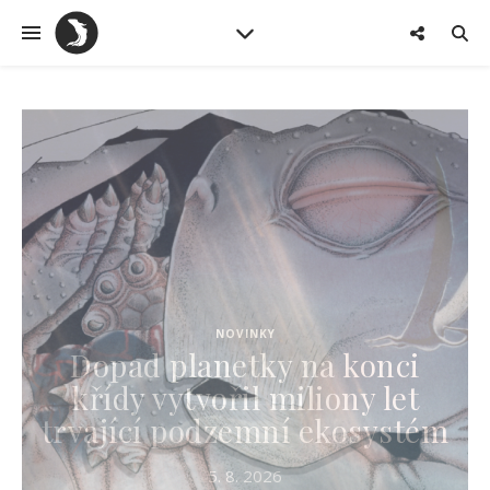
NOVINKY
Dopad planetky na konci
křídy vytvořil miliony let
trvající podzemní ekosystém
5. 8. 2026