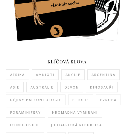
KLÍČOVÁ SLOVA
AFRIKA
AMNIOTI
ANGLIE
ARGENTINA
ASIE
AUSTRÁLIE
DEVON
DINOSAUŘI
DĚJINY PALEONTOLOGIE
ETIOPIE
EVROPA
FORAMINIFERY
HROMADNÁ VYMÍRÁNÍ
ICHNOFOSILIE
JIHOAFRICKÁ REPUBLIKA