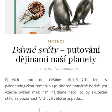
RECENZE
Dávné světy
– putování
dějinami naší planety
12. 2. 2026
/
No Comments
Českých nebo do češtiny přeložených knih s
paleontologickou tematikou je obecně poměrně hodně. Jen
vzácně ovšem mezi nimi najdeme něco, co by skutečně
stálo za pozornost. V drtivé většině případů…