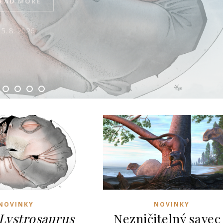
19. 6. 2026
NOVINKY
NOVINKY
Lystrosaurus
Nezničitelný savec