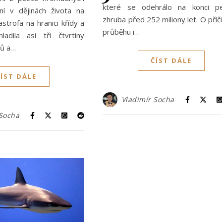
které se odehrálo na konci p
ní v dějinách života na
zhruba před 252 miliony let. O příč
strofa na hranici křídy a
průběhu i…
ladila asi tři čtvrtiny
hů a…
ČÍST DÁLE
ČÍST DÁLE
Vladimír Socha
 Socha