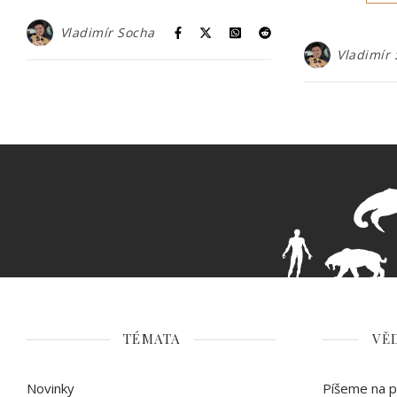
Vladimír Socha
Vladimír
TÉMATA
VĚ
Novinky
Píšeme na př