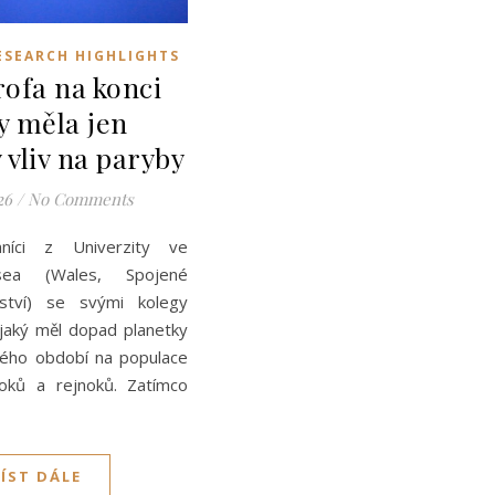
ESEARCH HIGHLIGHTS
rofa na konci
y měla jen
vliv na paryby
26
/
No Comments
mníci z Univerzity ve
sea (Wales, Spojené
vství) se svými kolegy
, jaký měl dopad planetky
vého období na populace
loků a rejnoků. Zatímco
ČÍST DÁLE