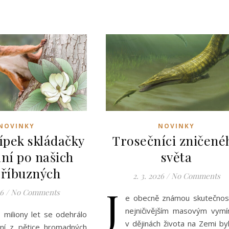
NOVINKY
NOVINKY
řípek skládačky
Trosečníci zničené
ání po našich
světa
říbuzných
2. 3. 2026
/
No Comments
J
26
/
No Comments
e obecně známou skutečnost
nejničivějším masovým vymí
 miliony let se odehrálo
v dějinách života na Zemi by
ní z pětice hromadných