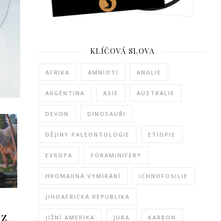
KLÍČOVÁ SLOVA
AFRIKA
AMNIOTI
ANGLIE
ARGENTINA
ASIE
AUSTRÁLIE
DEVON
DINOSAUŘI
DĚJINY PALEONTOLOGIE
ETIOPIE
EVROPA
FORAMINIFERY
HROMADNÁ VYMÍRÁNÍ
ICHNOFOSILIE
JIHOAFRICKÁ REPUBLIKA
 z
JIŽNÍ AMERIKA
JURA
KARBON