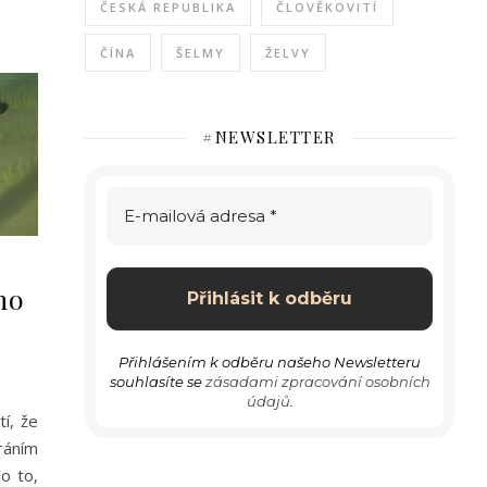
ČESKÁ REPUBLIKA
ČLOVĚKOVITÍ
ČÍNA
ŠELMY
ŽELVY
#NEWSLETTER
ho
Přihlášením k odběru našeho Newsletteru
souhlasíte se
zásadami zpracování osobních
údajů
.
í, že
ráním
lo to,