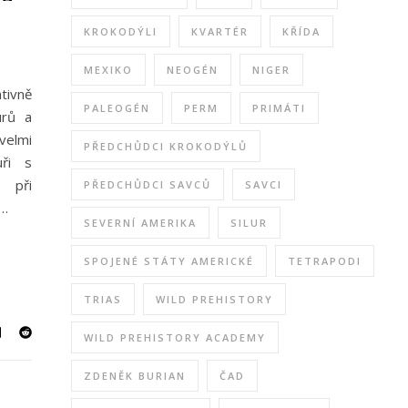
KROKODÝLI
KVARTÉR
KŘÍDA
MEXIKO
NEOGÉN
NIGER
tivně
PALEOGÉN
PERM
PRIMÁTI
urů a
velmi
PŘEDCHŮDCI KROKODÝLŮ
uři s
i při
PŘEDCHŮDCI SAVCŮ
SAVCI
y…
SEVERNÍ AMERIKA
SILUR
SPOJENÉ STÁTY AMERICKÉ
TETRAPODI
TRIAS
WILD PREHISTORY
WILD PREHISTORY ACADEMY
ZDENĚK BURIAN
ČAD