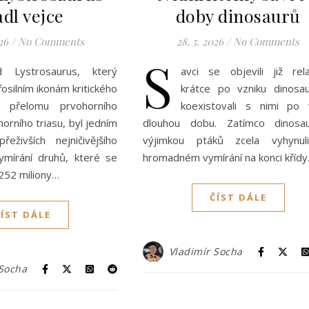
adl vejce
doby dinosaurů
26
/
No Comments
28. 5. 2026
/
No Comments
S
d Lystrosaurus, který
avci se objevili již rela
 fosilním ikonám kritického
krátce po vzniku dinosa
í přelomu prvohorního
koexistovali s nimi po 
orního triasu, byl jedním
dlouhou dobu. Zatímco dinosa
eživších nejničivějšího
výjimkou ptáků zcela vyhynul
mírání druhů, které se
hromadném vymírání na konci kříd
252 miliony…
ČÍST DÁLE
ČÍST DÁLE
Vladimír Socha
 Socha