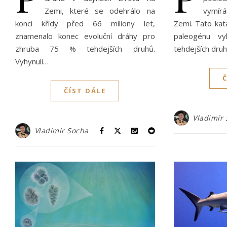
Zemi, které se odehrálo na
vymírá
konci křídy před 66 miliony let,
Zemi. Tato kata
znamenalo konec evoluční dráhy pro
paleogénu vyh
zhruba 75 % tehdejších druhů.
tehdejších dru
Vyhynuli…
ČÍST DÁLE
Vladimír
Vladimír Socha