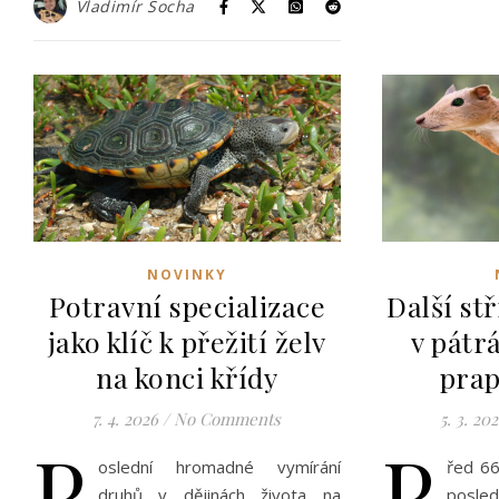
Vladimír Socha
NOVINKY
Potravní specializace
Další st
jako klíč k přežití želv
v pátr
na konci křídy
prap
7. 4. 2026
/
No Comments
5. 3. 20
P
P
oslední hromadné vymírání
řed 66
druhů v dějinách života na
posled