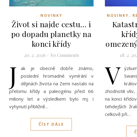
,
NOVINKY
NOVINKY
R
Život si najde cestu… i
Katast
po dopadu planetky na
kříd
konci křídy
omezený 
20. 2. 2026
/
No Comments
18. 2. 20
J
V
ak je obecně dobře známo,
ýzku
poslední hromadné vymírání v
Swan
dějinách života na Zemi nastalo na
králo
přelomu křídy a paleogénu před 66
zhodnotili vliv
miliony let a výsledkem bylo mj. i
na konci křído
vyhynutí přibližně…
tehdejších žra
celkově při…
ČÍST DÁLE