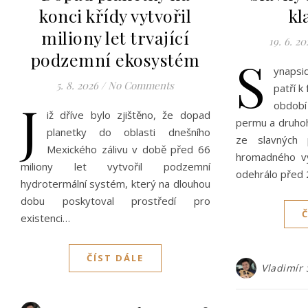
konci křídy vytvořil
kl
miliony let trvající
19. 6. 20
podzemní ekosystém
S
ynapsi
5. 8. 2026
/
No Comments
patří k
J
obdob
iž dříve bylo zjištěno, že dopad
permu a druhoh
planetky do oblasti dnešního
ze slavných př
Mexického zálivu v době před 66
hromadného vy
miliony let vytvořil podzemní
odehrálo před 
hydrotermální systém, který na dlouhou
dobu poskytoval prostředí pro
existenci…
ČÍST DÁLE
Vladimír