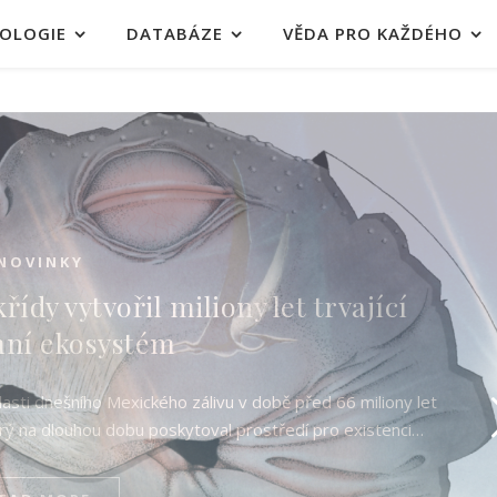
OLOGIE
DATABÁZE
VĚDA PRO KAŽDÉHO
NOVINKY
rosaurus
kladl vejce
ím ikonám kritického období přelomu prvohorního permu a
řeživších nejničivějšího hromadného vymírání druhů, které
lo před 252 miliony…
EAD MORE