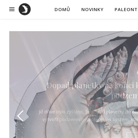
DOMŮ
NOVINKY
PALEONT
Slavný
Lyst
Synapsid Lystrosaurus, který patří k fosiln
druhohorního triasu, byl jedním ze slavných p
se odehrá
R