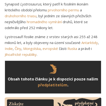
Synapsid
Lystrosaurus
, který patří k fosilním ikonám
kritického období přelomu
prvohorního
permu
a
druhohorního
triasu
, byl jedním ze slavných přeživších
nejničivějšího
hromadného vymírání
druhů, které se
odehrálo před 252 miliony let.
Lystrosauří fosilie známe z vrstev starých asi 255 až 248
milionů let, a byly objeveny na území současné
Antarktidy
,
Indie
,
Číny
,
Mongolska
,
evropské
části
Ruska
a právě i
Jihoafrické republiky
.
Obsah tohoto článku je k dispozici pouze našim
předplatitelům
.