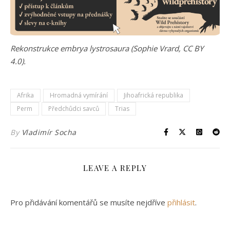
Rekonstrukce embrya lystrosaura (Sophie Vrard, CC BY
4.0).
Afrika
Hromadná vymírání
Jihoafrická republika
Perm
Předchůdci savců
Trias
By
Vladimír Socha
LEAVE A REPLY
Pro přidávání komentářů se musíte nejdříve
přihlásit
.