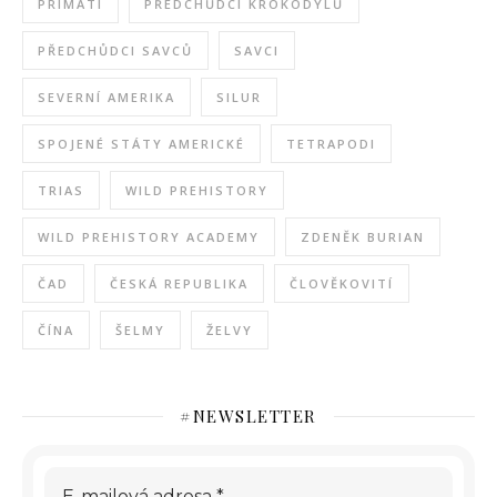
PRIMÁTI
PŘEDCHŮDCI KROKODÝLŮ
PŘEDCHŮDCI SAVCŮ
SAVCI
SEVERNÍ AMERIKA
SILUR
SPOJENÉ STÁTY AMERICKÉ
TETRAPODI
TRIAS
WILD PREHISTORY
WILD PREHISTORY ACADEMY
ZDENĚK BURIAN
ČAD
ČESKÁ REPUBLIKA
ČLOVĚKOVITÍ
ČÍNA
ŠELMY
ŽELVY
#NEWSLETTER